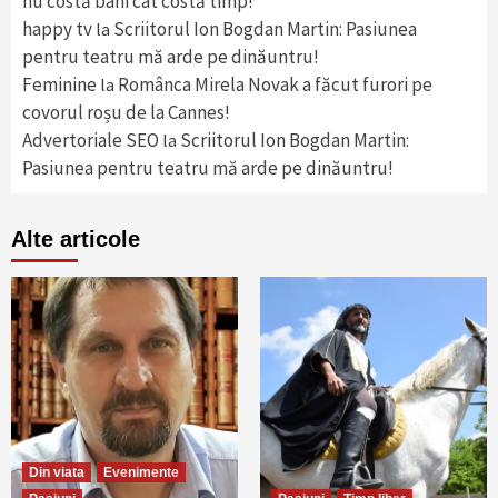
nu costă bani cât costă timp!”
happy tv
Scriitorul Ion Bogdan Martin: Pasiunea
la
pentru teatru mă arde pe dinăuntru!
Feminine
Românca Mirela Novak a făcut furori pe
la
covorul roșu de la Cannes!
Advertoriale SEO
Scriitorul Ion Bogdan Martin:
la
Pasiunea pentru teatru mă arde pe dinăuntru!
Alte articole
Din viata
Evenimente