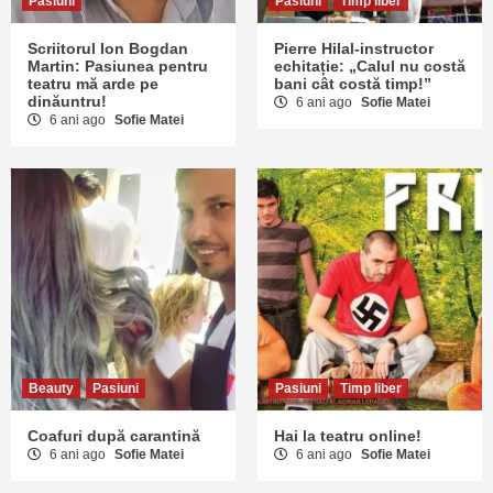
Pasiuni
Pasiuni
Timp liber
Scriitorul Ion Bogdan
Pierre Hilal-instructor
Martin: Pasiunea pentru
echitație: „Calul nu costă
teatru mă arde pe
bani cât costă timp!”
dinăuntru!
6 ani ago
Sofie Matei
6 ani ago
Sofie Matei
Beauty
Pasiuni
Pasiuni
Timp liber
Coafuri după carantină
Hai la teatru online!
6 ani ago
Sofie Matei
6 ani ago
Sofie Matei