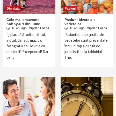
Din viata
Pasiuni
Cele mai amuzante
Pasiuni bizare ale
hobby-uri din lume
vedetelor
10 ani ago
Ciprian Lospa
10 ani ago
Ciprian Lospa
Îți plac călătoriile, cititul,
Pasiunile neobişnuite ale
înotul, dansul, muzica,
vedetelor sunt prezentate
fotografia sau ieșirile cu
într-un top alcătuit de
prietenii? Excepțional! Dar
jurnaliştii de la tabloidul
ce…
The…