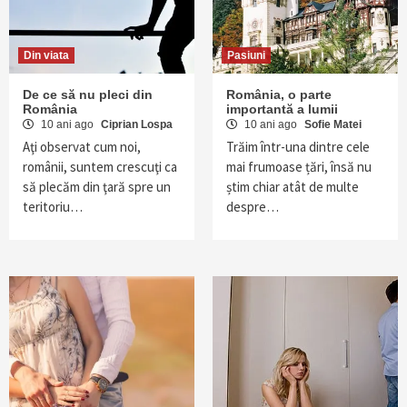
Din viata
Pasiuni
De ce să nu pleci din
România, o parte
România
importantă a lumii
10 ani ago
Ciprian Lospa
10 ani ago
Sofie Matei
Aţi observat cum noi,
Trăim într-una dintre cele
românii, suntem crescuţi ca
mai frumoase țări, însă nu
să plecăm din ţară spre un
știm chiar atât de multe
teritoriu…
despre…