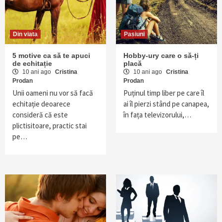
Din viata
Pasiuni
5 motive ca să te apuci
Hobby-ury care o să-ți
de echitație
placă
10 ani ago
Cristina
10 ani ago
Cristina
Prodan
Prodan
Unii oameni nu vor să facă
Puținul timp liber pe care îl
echitație deoarece
ai îl pierzi stând pe canapea,
consideră că este
în fața televizorului,…
plictisitoare, practic stai
pe…