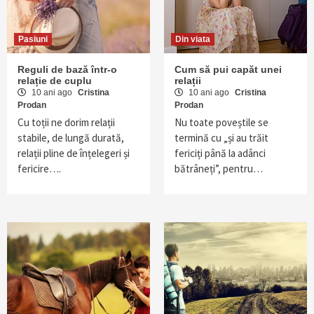
Pasiuni
Din viata
Reguli de bază într-o
Cum să pui capăt unei
relație de cuplu
relații
10 ani ago
Cristina
10 ani ago
Cristina
Prodan
Prodan
Cu toții ne dorim relații
Nu toate poveștile se
stabile, de lungă durată,
termină cu „și au trăit
relații pline de înțelegeri și
fericiți până la adânci
fericire….
bătrâneți”, pentru…