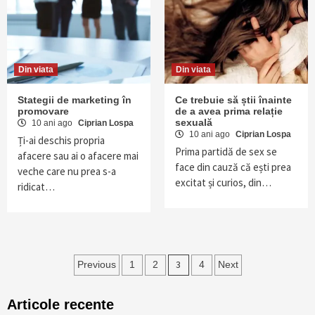
Din viata
Din viata
Stategii de marketing în
Ce trebuie să știi înainte
promovare
de a avea prima relație
sexuală
10 ani ago
Ciprian Lospa
10 ani ago
Ciprian Lospa
Ți-ai deschis propria
Prima partidă de sex se
afacere sau ai o afacere mai
face din cauză că ești prea
veche care nu prea s-a
excitat și curios, din…
ridicat…
Navigare
3
Previous
1
2
4
Next
în
Articole recente
articole