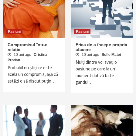
Pasiuni
Pasiuni
Compromisul într-o
Frica de a începe propria
relație
afacere
10 ani ago
Cristina
10 ani ago
Sofie Matei
Prodan
Mulți dintre voi aveți o
Probabil nu știți ce este
pasiune pe care la un
acela un compromis, așa că
moment dat vă bate
astăzi o să discut puțin…
gandul…