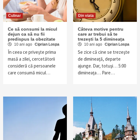
Culinar
Din viata
Ce să consumi la micul
Câteva motive pentru
dejun ca să nu fii
care ar trebui să te
predispus la obezitate
trezești la 5 dimineața
10 ani ago
Ciprian Lospa
10 ani ago
Ciprian Lospa
În ceea ce priveşte prima
Se zice că cine se trezeşte
masă a zilei, cercetătorii
de dimineaţă, departe
consideră că persoanele
ajunge. Dar, totuşi… 5:00
care consumă micul…
dimineaţa… Pare…