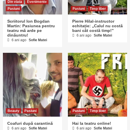
Din viata
Evenimente
Pasiuni
Pasiuni
Timp liber
Scriitorul Ion Bogdan
Pierre Hilal-instructor
Martin: Pasiunea pentru
echitație: „Calul nu costă
teatru mă arde pe
bani cât costă timp!”
dinăuntru!
6 ani ago
Sofie Matei
6 ani ago
Sofie Matei
Beauty
Pasiuni
Pasiuni
Timp liber
Coafuri după carantină
Hai la teatru online!
6 ani ago
Sofie Matei
6 ani ago
Sofie Matei