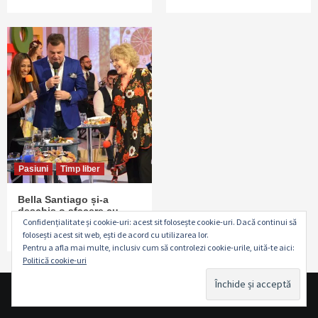
Pasiuni
Timp liber
Bella Santiago și-a
deschis o afacere cu
Confidențialitate și cookie-uri: acest sit folosește cookie-uri. Dacă continui să
banii câştigaţi la X Factor
folosești acest sit web, ești de acord cu utilizarea lor.
6 ani ago
Sofie Matei
Pentru a afla mai multe, inclusiv cum să controlezi cookie-urile, uită-te aici:
Politică cookie-uri
Copyright © www.revistapasiuni.ro