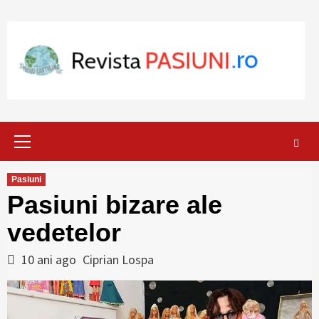
Skip
to
content
Primary
Menu
Pasiuni
Pasiuni bizare ale
vedetelor
10 ani ago
Ciprian Lospa