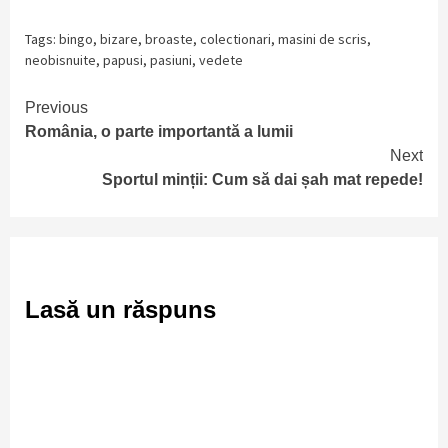
nouă)
Tags:
bingo
,
bizare
,
broaste
,
colectionari
,
masini de scris
,
neobisnuite
,
papusi
,
pasiuni
,
vedete
Continue
Previous
România, o parte importantă a lumii
Reading
Next
Sportul minții: Cum să dai șah mat repede!
Lasă un răspuns