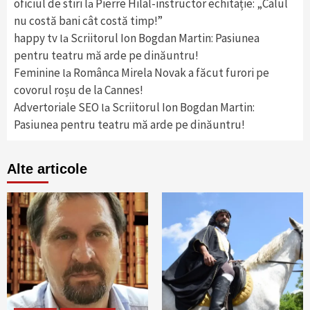
oficiul de stiri
Pierre Hilal-instructor echitație: „Calul
la
nu costă bani cât costă timp!”
happy tv
Scriitorul Ion Bogdan Martin: Pasiunea
la
pentru teatru mă arde pe dinăuntru!
Feminine
Românca Mirela Novak a făcut furori pe
la
covorul roșu de la Cannes!
Advertoriale SEO
Scriitorul Ion Bogdan Martin:
la
Pasiunea pentru teatru mă arde pe dinăuntru!
Alte articole