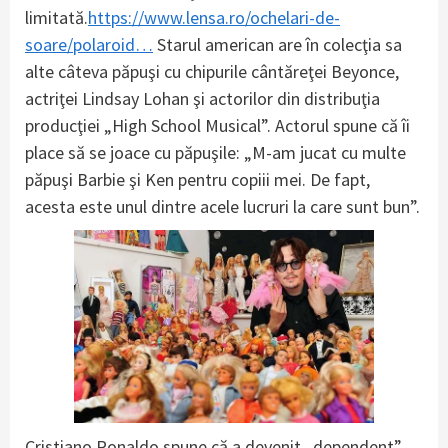
limitată.
https://www.lensa.ro/ochelari-de-
soare/polaroid…
Starul american are în colecţia sa
alte câteva păpuşi cu chipurile cântăreţei Beyonce,
actriţei Lindsay Lohan şi actorilor din distribuţia
producţiei „High School Musical”. Actorul spune că îi
place să se joace cu păpuşile: „M-am jucat cu multe
păpuşi Barbie şi Ken pentru copiii mei. De fapt,
acesta este unul dintre acele lucruri la care sunt bun”.
Cristiano Ronaldo spune că a devenit „dependent”