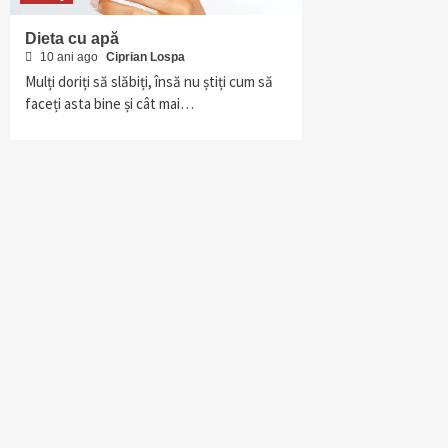
Dieta cu apă
10 ani ago
Ciprian Lospa
Mulți doriți să slăbiți, însă nu știți cum să
faceți asta bine și cât mai…