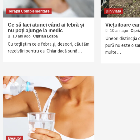
Terapii Complementare
Din viata
Ce să faci atunci când ai febră și
Viețuitoare ca
nu poți ajunge la medic
10 ani ago
Cipr
10 ani ago
Ciprian Lospa
Uneori distincția 
Cu toții știm ce e febra și, deseori, căutăm
pură nu este o sa
rezolvări pentru ea. Chiar dacă sună…
multe…
Beauty