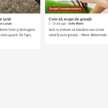
Terapii Complementare
re ucid
Cum să scapi de greață
ian Lospa
10 ani ago
Sofie Matei
dintre furie și distrugere
Iată ce trebuie să mănânci sau să bei
rcină ușoară. De fapt,
când îți este greață: – Mere. Alimentel