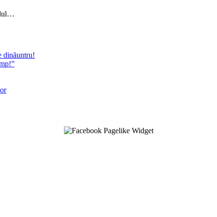
ndul…
e dinăuntru!
timp!”
tor