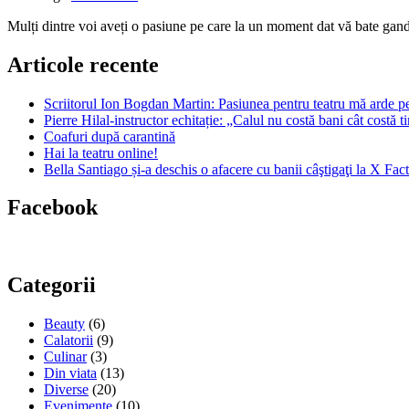
Mulți dintre voi aveți o pasiune pe care la un moment dat vă bate ga
Articole recente
Scriitorul Ion Bogdan Martin: Pasiunea pentru teatru mă arde p
Pierre Hilal-instructor echitație: „Calul nu costă bani cât costă 
Coafuri după carantină
Hai la teatru online!
Bella Santiago și-a deschis o afacere cu banii câştigaţi la X Fac
Facebook
Categorii
Beauty
(6)
Calatorii
(9)
Culinar
(3)
Din viata
(13)
Diverse
(20)
Evenimente
(10)