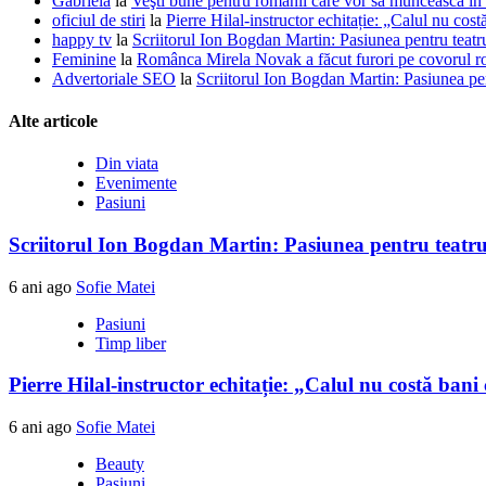
Gabriela
la
Veşti bune pentru românii care vor sa muncească în
oficiul de stiri
la
Pierre Hilal-instructor echitație: „Calul nu cost
happy tv
la
Scriitorul Ion Bogdan Martin: Pasiunea pentru teatr
Feminine
la
Românca Mirela Novak a făcut furori pe covorul r
Advertoriale SEO
la
Scriitorul Ion Bogdan Martin: Pasiunea pe
Alte articole
Din viata
Evenimente
Pasiuni
Scriitorul Ion Bogdan Martin: Pasiunea pentru teatr
6 ani ago
Sofie Matei
Pasiuni
Timp liber
Pierre Hilal-instructor echitație: „Calul nu costă bani
6 ani ago
Sofie Matei
Beauty
Pasiuni