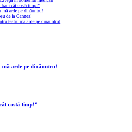
 Elveţia în domeniul medical!
ă bani cât costă timp!”
u mă arde pe dinăuntru!
oșu de la Cannes!
ntru teatru mă arde pe dinăuntru!
u mă arde pe dinăuntru!
 cât costă timp!”