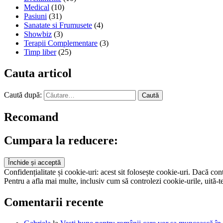
Medical
(10)
Pasiuni
(31)
Sanatate si Frumusete
(4)
Showbiz
(3)
Terapii Complementare
(3)
Timp liber
(25)
Cauta articol
Caută după:
Recomand
Cumpara la reducere:
Confidențialitate și cookie-uri: acest sit folosește cookie-uri. Dacă conti
Pentru a afla mai multe, inclusiv cum să controlezi cookie-urile, uită-te
Comentarii recente