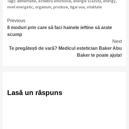
Tags:
alimentatie
,
echilibru emotional
,
energie scazuta
,
energy
,
nivel energetic
,
organism
,
produse
,
tigai oua
,
vitalitate
Continue
Previous
8 moduri prin care să faci hainele ieftine să arate
Reading
scump
Next
Te pregătești de vară? Medicul estetician Baker Abu
Baker te poate ajuta!
Lasă un răspuns