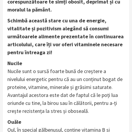
corespunzătoare te simți obosit, deprimat și cu
moralul la pământ.
Schimbă această stare cu una de energie,
vitalitate și pozitivism alegând să consumi
următoarele alimente prezentate în continuarea
articolului, care îți vor oferi vitaminele necesare
pentru întreaga zi!
Nucile
Nucile sunt o sursă foarte bună de creștere a
nivelului energetic pentru că au un conținut bogat de
proteine, vitamine, minerale și grăsimi saturate.
Avantajul acestora este dat de faptul că le poți lua
oriunde cu tine, la birou sau în călătorii, pentru a-ți
crește rezistența la stres și oboseală.
Ouăle
Oul, în special gălbenușul, conține vitamina B și