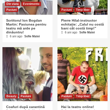
Din viata
Evenimente
Pasiuni
Pasiuni
Timp liber
Scriitorul Ion Bogdan
Pierre Hilal-instructor
Martin: Pasiunea pentru
echitație: „Calul nu costă
teatru mă arde pe
bani cât costă timp!”
dinăuntru!
6 ani ago
Sofie Matei
6 ani ago
Sofie Matei
Beauty
Pasiuni
Pasiuni
Timp liber
Coafuri după carantină
Hai la teatru online!