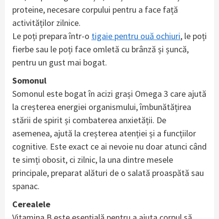
proteine, necesare corpului pentru a face față
activităților zilnice.
Le poți prepara într-o
tigaie pentru ouă ochiuri
, le poți
fierbe sau le poți face omletă cu brânză și șuncă,
pentru un gust mai bogat.
Somonul
Somonul este bogat în acizi grași Omega 3 care ajută
la creșterea energiei organismului, îmbunătățirea
stării de spirit și combaterea anxietății. De
asemenea, ajută la creșterea atenției și a funcțiilor
cognitive. Este exact ce ai nevoie nu doar atunci când
te simți obosit, ci zilnic, la una dintre mesele
principale, preparat alături de o salată proaspătă sau
spanac.
Cerealele
Vitamina B este esențială pentru a ajuta corpul să