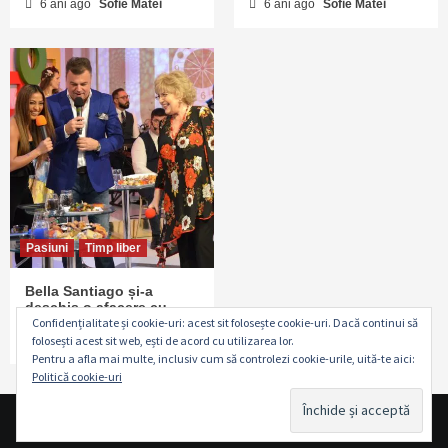
6 ani ago
Sofie Matei
6 ani ago
Sofie Matei
Pasiuni
Timp liber
Bella Santiago și-a
deschis o afacere cu
Confidențialitate și cookie-uri: acest sit folosește cookie-uri. Dacă continui să
banii câştigaţi la X Factor
folosești acest sit web, ești de acord cu utilizarea lor.
6 ani ago
Sofie Matei
Pentru a afla mai multe, inclusiv cum să controlezi cookie-urile, uită-te aici:
Politică cookie-uri
Copyright © www.revistapasiuni.ro