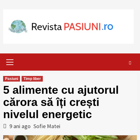
Skip
to
content
Primary
Menu
Pasiuni
Timp liber
5 alimente cu ajutorul
cărora să îți crești
nivelul energetic
9 ani ago
Sofie Matei