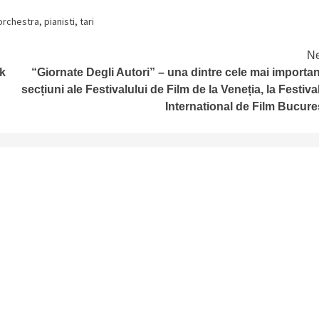
orchestra
,
pianisti
,
tari
Ne
k
“Giornate Degli Autori” – una dintre cele mai importa
secțiuni ale Festivalului de Film de la Veneția, la Festiva
International de Film Bucure