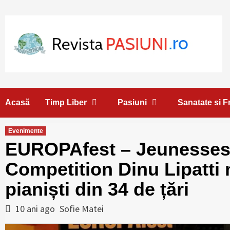
Skip
to
content
Acasă
Timp Liber
Pasiuni
Sanatate si 
Evenimente
EUROPAfest – Jeunesses 
Competition Dinu Lipatti 
pianiști din 34 de țări
10 ani ago
Sofie Matei