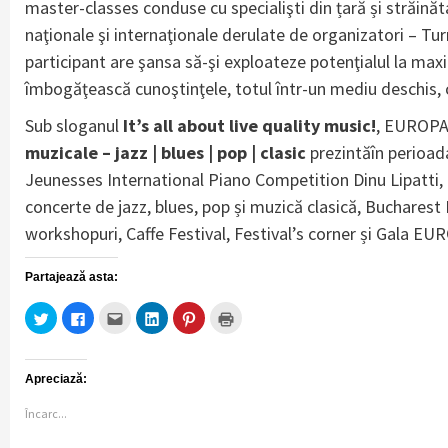
master-classes conduse cu specialişti din țară și străinăta
naţionale şi internaţionale derulate de organizatori – Tur
participant are şansa să-şi exploateze potenţialul la maxim
îmbogăţească cunoştinţele, totul într-un mediu deschis,
Sub sloganul
It’s all about live quality music!
, EUROPAf
muzicale – jazz | blues | pop | clasic
prezintăîn perioa
Jeunesses International Piano Competition Dinu Lipatti, 
concerte de jazz, blues, pop și muzică clasică, Bucharest
workshopuri, Caffe Festival, Festival’s corner și Gala EU
Partajează asta:
Dă
Dă
Clic
Dă
Dă
Clic
clic
clic
pentru
clic
clic
pentru
pentru
pentru
a
pentru
pentru
imprimare(Se
a
a
trimite
a
a
deschide
partaja
partaja
prin
partaja
partaja
în
pe
pe
email
pe
pe
fereastră
Apreciază:
Twitter(Se
Facebook(Se
unui
LinkedIn(Se
Pinterest(Se
nouă)
deschide
deschide
prieten(Se
deschide
deschide
în
în
deschide
în
în
Încarc...
fereastră
fereastră
în
fereastră
fereastră
nouă)
nouă)
fereastră
nouă)
nouă)
nouă)