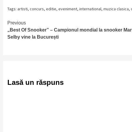
Tags:
artisti
,
concurs
,
editie
,
eveniment
,
international
,
muzica clasica
,
Continue
Previous
„Best Of Snooker” – Campionul mondial la snooker Mar
Reading
Selby vine la București
Lasă un răspuns