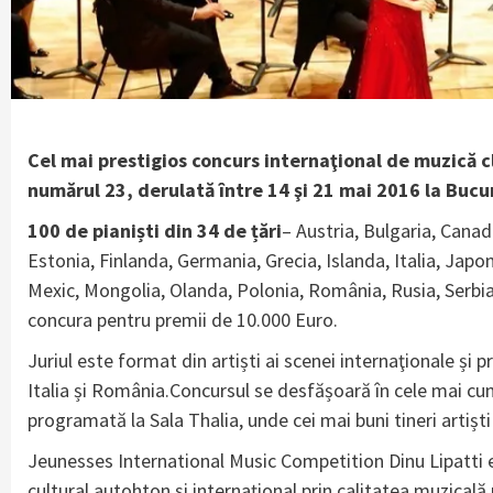
Cel mai prestigios concurs internaţional de muzică c
numărul 23, derulată între 14 şi 21 mai 2016 la Bucu
100 de pianiști din 34 de țări
– Austria, Bulgaria, Canad
Estonia, Finlanda, Germania, Grecia, Islanda, Italia, Jap
Mexic, Mongolia, Olanda, Polonia, România, Rusia, Serbia,
concura pentru premii de 10.000 Euro.
Juriul este format din artiști ai scenei internaţionale și
Italia și România.Concursul se desfășoară în cele mai cun
programată la Sala Thalia, unde cei mai buni tineri artiști
Jeunesses International Music Competition Dinu Lipatti e
cultural autohton şi internaţional prin calitatea muzicală