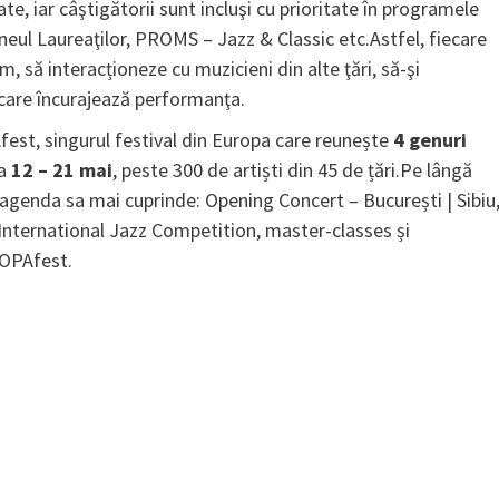
te, iar câştigătorii sunt incluşi cu prioritate în programele
neul Laureaţilor, PROMS – Jazz & Classic etc.Astfel, fiecare
, să interacționeze cu muzicieni din alte ţări, să-şi
 care încurajează performanţa.
est, singurul festival din Europa care reunește
4 genuri
da
12 – 21 mai
, peste 300 de artiști din 45 de țări.Pe lângă
agenda sa mai cuprinde: Opening Concert – București | Sibiu
 International Jazz Competition, master-classes și
ROPAfest.