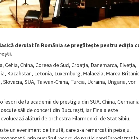
lasică derulat în România se pregăteşte pentru ediţia c
rești.
a, Cehia, China, Coreea de Sud, Croația, Danemarca, Elveția,
onia, Kazahstan, Letonia, Luxemburg, Malaezia, Marea Britanie
 Slovacia, SUA, Taiwan-China, Turcia, Ucraina, Ungaria, vor
 profesori de la academii de prestigiu din SUA, China, Germania
oscute săli de concert din București, iar Finala este
 evoluează alături de orchestra Filarmonicii de Stat Sibiu.
ste un eveniment de ţinută, care s-a remarcat în peisajul
 prezentată, prin numărul record de participanţi înregistrat la