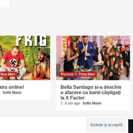
Timp liber
Pasiuni
Timp liber
atru online!
Bella Santiago și-a deschis
o afacere cu banii câştigaţi
o
Sofie Matei
la X Factor
6 ani ago
Sofie Matei