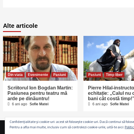
Alte articole
Din viata
Evenimente
Pasiuni
Pasiuni
Timp liber
Scriitorul Ion Bogdan Martin:
Pierre Hilal-instructo
Pasiunea pentru teatru mă
echitație: „Calul nu 
arde pe dinăuntru!
bani cât costă timp!
6 ani ago
Sofie Matei
6 ani ago
Sofie Matei
Confidențialitate și cookie-uri: acest sit folosește cookie-uri. Dacă continui să folose
Pentru a afla mai multe, inclusiv cum să controlezi cookie-urile, uită-te aici:
Politi