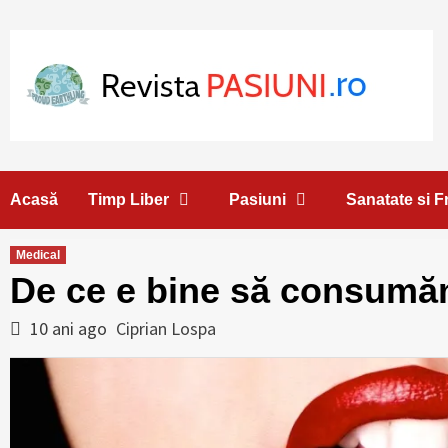
Skip
to
content
Acasă
Timp Liber
Pasiuni
Sanatate si 
Medical
De ce e bine să consum
10 ani ago
Ciprian Lospa