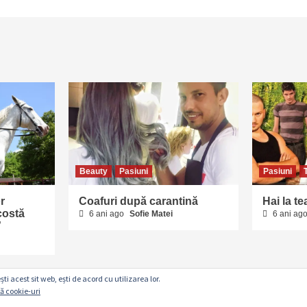
Beauty
Pasiuni
Pasiuni
r
Coafuri după carantină
Hai la te
costă
6 ani ago
Sofie Matei
6 ani ag
”
ști acest sit web, ești de acord cu utilizarea lor.
că cookie-uri
Copyright © www.revistapasiuni.ro