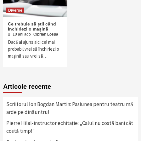
Diverse
Ce trebuie să știi când
închiriezi o mașină
10 ani ago
Ciprian Lospa
Dacă ai ajuns aici cel mai
probabil vrei să închiriezi o
mașină sau vrei să…
Articole recente
Scriitorul Ion Bogdan Martin: Pasiunea pentru teatru mă
arde pe dinăuntru!
Pierre Hilal-instructor echitație: „Calul nu costă bani cât
costă timp!”