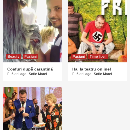
Beauty
Pasiuni
Pasiuni
Timp liber
Coafuri după carantină
Hai la teatru online!
6 ani ago
Sofie Matei
6 ani ago
Sofie Matei