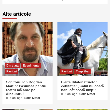
Alte articole
Din viata
Evenimente
Pasiuni
Pasiuni
Timp liber
Scriitorul Ion Bogdan
Pierre Hilal-instructor
Martin: Pasiunea pentru
echitație: „Calul nu costă
teatru mă arde pe
bani cât costă timp!”
dinăuntru!
6 ani ago
Sofie Matei
6 ani ago
Sofie Matei