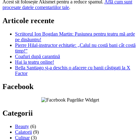
Acest sit folosește Akismet pentru a reduce spamul.
Află cum sunt
procesate datele comentariilor tale
.
Articole recente
Scriitorul Ion Bogdan Martin: Pasiunea pentru teatru mă arde
pe dinăuntru!
Pierre Hilal-instructor echitație: „Calul nu costă bani cât costă
timp!”
Coafuri după carantină
Hai la teatru online!
Bella Santiago și-a deschis o afacere cu banii câştigaţi la X
Factor
Facebook
Categorii
Beauty
(6)
Calatorii
(9)
Culinar
(3)