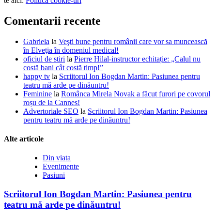
te aici:
Politică cookie-uri
Comentarii recente
Gabriela
la
Veşti bune pentru românii care vor sa muncească
în Elveţia în domeniul medical!
oficiul de stiri
la
Pierre Hilal-instructor echitație: „Calul nu
costă bani cât costă timp!”
happy tv
la
Scriitorul Ion Bogdan Martin: Pasiunea pentru
teatru mă arde pe dinăuntru!
Feminine
la
Românca Mirela Novak a făcut furori pe covorul
roșu de la Cannes!
Advertoriale SEO
la
Scriitorul Ion Bogdan Martin: Pasiunea
pentru teatru mă arde pe dinăuntru!
Alte articole
Din viata
Evenimente
Pasiuni
Scriitorul Ion Bogdan Martin: Pasiunea pentru
teatru mă arde pe dinăuntru!