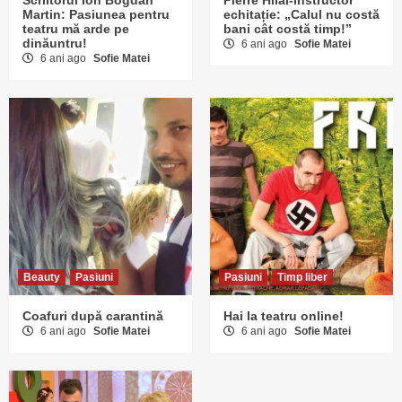
Martin: Pasiunea pentru
echitație: „Calul nu costă
teatru mă arde pe
bani cât costă timp!”
dinăuntru!
6 ani ago
Sofie Matei
6 ani ago
Sofie Matei
Beauty
Pasiuni
Pasiuni
Timp liber
Coafuri după carantină
Hai la teatru online!
6 ani ago
Sofie Matei
6 ani ago
Sofie Matei