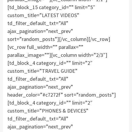
[td_block_15 category_id=”” limit=”5″
custom_title=”LATEST VIDEOS”
td_filter_default_txt=”All”
ajax_pagination=”next_prev”
sort=”random_posts”][/vc_column][/vc_row]
[vc_row full_width=”” parallax=””
parallax_image=””][vc_column width=”2/3″]
[td_block_4 category_id=”” limit=”2″
custom_title=”TRAVEL GUIDE”
td_filter_default_txt=”All”
ajax_pagination=”next_prev”
header_color=”#c7272f” sort=”random_posts”]
[td_block_4 category_id=”” limit=”2″
custom_title=”PHONES & DEVICES”
td_filter_default_txt=”All”
ajax_pagination=”next_prev”