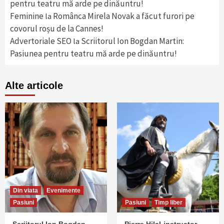
pentru teatru mă arde pe dinăuntru!
Feminine
Românca Mirela Novak a făcut furori pe
la
covorul roșu de la Cannes!
Advertoriale SEO
Scriitorul Ion Bogdan Martin:
la
Pasiunea pentru teatru mă arde pe dinăuntru!
Alte articole
Din viata
Evenimente
Pasiuni
Pasiuni
Timp liber
Scriitorul Ion Bogdan
Pierre Hilal-instructor