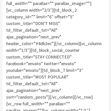
full_width=”” parallax=”” parallax_image=””]
[vc_column width=”2/3″][td_block_2
category_id=”” limit=”6″ offset=”5″
custom_title=”DON’T MISS”
td_filter_default_txt=”All”
ajax_pagination=”next_prev”
header_color=”#4db2ec”][/vc_column][vc_column
width=”1/3″][td_block_social_counter
custom_title=”STAY CONNECTED”
facebook=”envato” twitter=”envato”
youtube=”envato”][td_block_7 limit=”3″
custom_title=”MOST POPULAR”
td_filter_default_txt=”All”
ajax_pagination=”next_prev”
sort=”random_posts”][/vc_column][/vc_row]
[vc_row full_width=”” parallax=””
parallax_image=””][vc_column width=”1/1″]