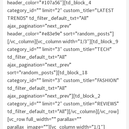
header_color=”#107a56″][td_block_4
category_id=”” limit=”2″ custom_title=”LATEST
TRENDS” td_filter_default_txt=”All”
ajax_pagination=”next_prev”
header_color=”#e83e9e” sort=”random_posts”]
[/vc_column][vc_column width=”1/3″][td_block_9
category_id=”” limit=”3″ custom_title=”TECH”
td_filter_default_txt=”All”
ajax_pagination=”next_prev”
sort=”random_posts”][td_block_18
category_id=”” limit=”3″ custom_title=”FASHION”
td_filter_default_txt=”All”
ajax_pagination=”next_prev”][td_block_2
category_id=”” limit=”2″ custom_title=”REVIEWS”
td_filter_default_txt=”All”][/vc_column][/vc_row]
[vc_row full_width=”” parallax=””
parallax_image=””][vc_column width=”1/1″]