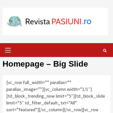
Skip
to
content
Primary
Menu
Homepage – Big Slide
[vc_row full_width=”” parallax=””
parallax_image=””][vc_column width=”1/1″]
[td_block_trending_now limit=”5″][td_block_slide
limit=”5″ td_filter_default_txt=”All”
sort=”featured”][/vc_column][/vc_row][vc_row