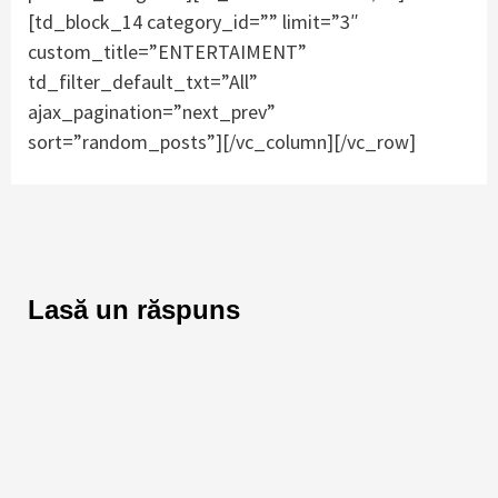
[td_block_14 category_id=”” limit=”3″
custom_title=”ENTERTAIMENT”
td_filter_default_txt=”All”
ajax_pagination=”next_prev”
sort=”random_posts”][/vc_column][/vc_row]
Lasă un răspuns