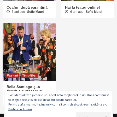
Coafuri după carantină
Hai la teatru online!
6 ani ago
Sofie Matei
6 ani ago
Sofie Matei
Pasiuni
Timp liber
Bella Santiago și-a
deschis o afacere cu
banii câştigaţi la X Factor
Confidențialitate și cookie-uri: acest sit folosește cookie-uri. Dacă continui să
6 ani ago
Sofie Matei
folosești acest sit web, ești de acord cu utilizarea lor.
Pentru a afla mai multe, inclusiv cum să controlezi cookie-urile, uită-te aici:
Politică cookie-uri