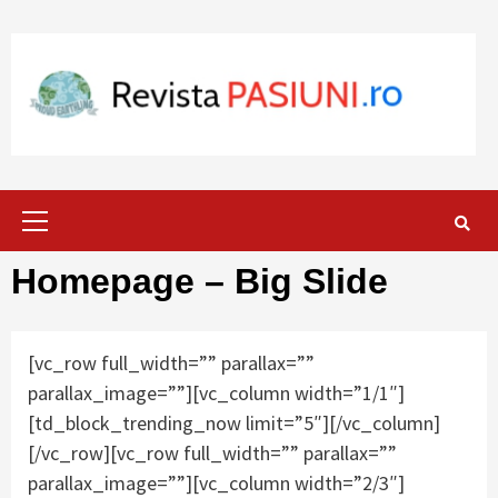
Skip
to
content
Primary
Menu
Homepage – Big Slide
[vc_row full_width=”” parallax=””
parallax_image=””][vc_column width=”1/1″]
[td_block_trending_now limit=”5″][/vc_column]
[/vc_row][vc_row full_width=”” parallax=””
parallax_image=””][vc_column width=”2/3″]