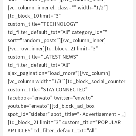
[vc_column_inner el_class=”” width=”1/2″]
[td_block_10 limit=”3″
custom_title=”TECHNOLOGY”
td_filter_default_txt=”All” category_id=””
sort=”random_posts”][/vc_column_inner]
[/vc_row_inner][td_block_21 limit=”3″
custom_title=”LATEST NEWS”
td_filter_default_txt=”All”
ajax_pagination=”load_more”][/vc_column]
[vc_column width=”1/3″][td_block_social_counter
custom_title=”STAY CONNECTED”
facebook=”envato” twitter=”envato”
youtube=”envato”][td_block_ad_box
spot_id=”sidebar” spot_title=”- Advertisement – „]
[td_block_21 limit=”3″ custom_title=”POPULAR
ARTICLES” td_filter_default_txt=”All”