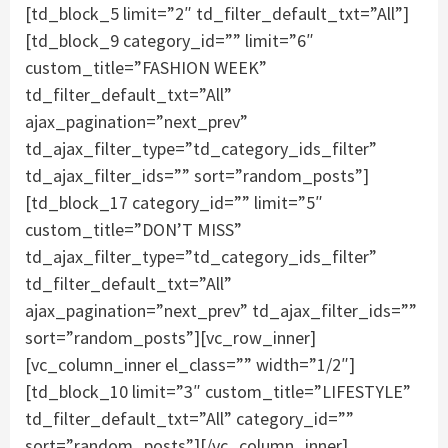
[td_block_5 limit=”2″ td_filter_default_txt=”All”]
[td_block_9 category_id=”” limit=”6″
custom_title=”FASHION WEEK”
td_filter_default_txt=”All”
ajax_pagination=”next_prev”
td_ajax_filter_type=”td_category_ids_filter”
td_ajax_filter_ids=”” sort=”random_posts”]
[td_block_17 category_id=”” limit=”5″
custom_title=”DON’T MISS”
td_ajax_filter_type=”td_category_ids_filter”
td_filter_default_txt=”All”
ajax_pagination=”next_prev” td_ajax_filter_ids=””
sort=”random_posts”][vc_row_inner]
[vc_column_inner el_class=”” width=”1/2″]
[td_block_10 limit=”3″ custom_title=”LIFESTYLE”
td_filter_default_txt=”All” category_id=””
sort=”random_posts”][/vc_column_inner]