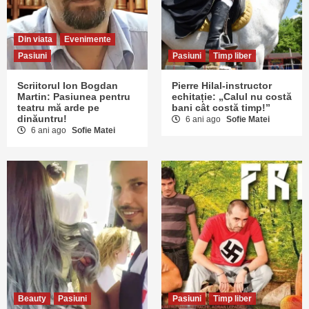
Din viata
Evenimente
Pasiuni
Pasiuni
Timp liber
Scriitorul Ion Bogdan
Pierre Hilal-instructor
Martin: Pasiunea pentru
echitație: „Calul nu costă
teatru mă arde pe
bani cât costă timp!”
dinăuntru!
6 ani ago
Sofie Matei
6 ani ago
Sofie Matei
Beauty
Pasiuni
Pasiuni
Timp liber