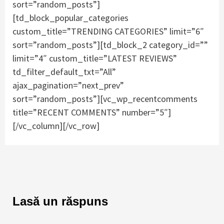
sort=”random_posts”]
[td_block_popular_categories
custom_title=”TRENDING CATEGORIES” limit=”6″
sort=”random_posts”][td_block_2 category_id=””
limit=”4″ custom_title=”LATEST REVIEWS”
td_filter_default_txt=”All”
ajax_pagination=”next_prev”
sort=”random_posts”][vc_wp_recentcomments
title=”RECENT COMMENTS” number=”5″]
[/vc_column][/vc_row]
Lasă un răspuns