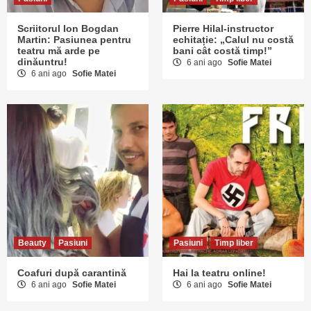
Scriitorul Ion Bogdan
Pierre Hilal-instructor
Martin: Pasiunea pentru
echitație: „Calul nu costă
teatru mă arde pe
bani cât costă timp!”
dinăuntru!
6 ani ago
Sofie Matei
6 ani ago
Sofie Matei
Beauty
Pasiuni
Pasiuni
Timp liber
Coafuri după carantină
Hai la teatru online!
6 ani ago
Sofie Matei
6 ani ago
Sofie Matei