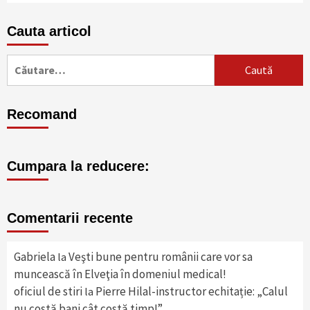
Cauta articol
Caută
după:
Recomand
Cumpara la reducere:
Comentarii recente
Gabriela
Veşti bune pentru românii care vor sa
la
muncească în Elveţia în domeniul medical!
oficiul de stiri
Pierre Hilal-instructor echitație: „Calul
la
nu costă bani cât costă timp!”