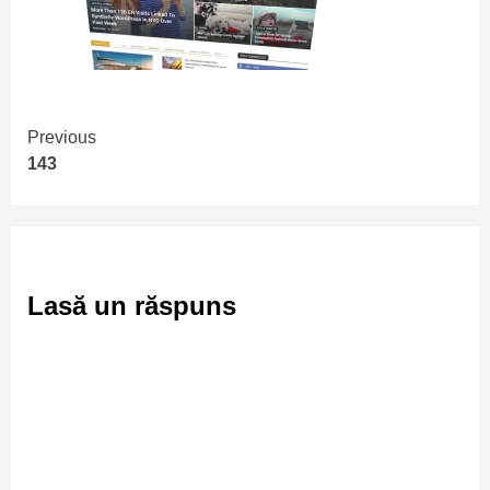
Continue
Previous
143
Reading
Lasă un răspuns