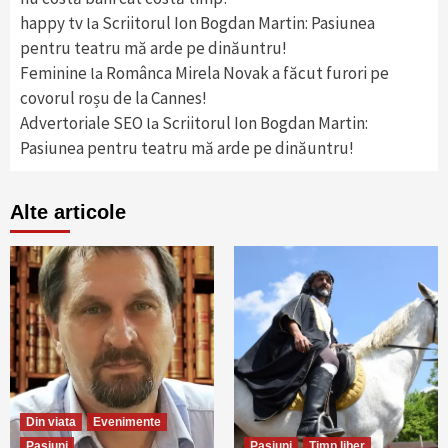
happy tv
Scriitorul Ion Bogdan Martin: Pasiunea
la
pentru teatru mă arde pe dinăuntru!
Feminine
Românca Mirela Novak a făcut furori pe
la
covorul roșu de la Cannes!
Advertoriale SEO
Scriitorul Ion Bogdan Martin:
la
Pasiunea pentru teatru mă arde pe dinăuntru!
Alte articole
Din viata
Evenimente
Pasiuni
Pasiuni
Timp liber