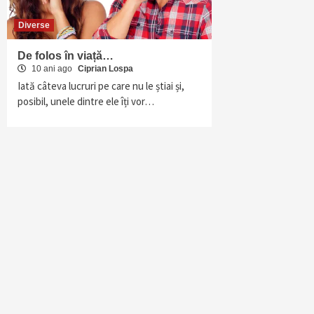
Diverse
De folos în viață…
10 ani ago
Ciprian Lospa
Iată câteva lucruri pe care nu le știai și,
posibil, unele dintre ele îți vor…