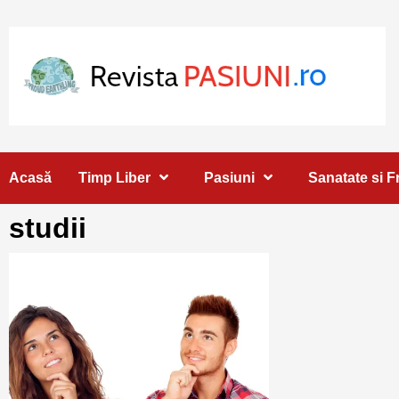
Skip
to
content
Acasă
Timp Liber
Pasiuni
Sanatate si 
studii