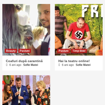
Beauty
Pasiuni
Pasiuni
Timp liber
Coafuri după carantină
Hai la teatru online!
6 ani ago
Sofie Matei
6 ani ago
Sofie Matei