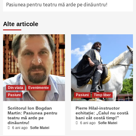
Pasiunea pentru teatru mă arde pe dinăuntru!
Alte articole
Din viata
Evenimente
Pasiuni
Pasiuni
Timp liber
Scriitorul Ion Bogdan
Pierre Hilal-instructor
Martin: Pasiunea pentru
echitație: „Calul nu costă
teatru mă arde pe
bani cât costă timp!”
dinăuntru!
6 ani ago
Sofie Matei
6 ani ago
Sofie Matei