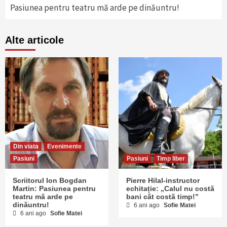
Pasiunea pentru teatru mă arde pe dinăuntru!
Alte articole
Din viata
Evenimente
Pasiuni
Pasiuni
Timp liber
Scriitorul Ion Bogdan
Pierre Hilal-instructor
Martin: Pasiunea pentru
echitație: „Calul nu costă
teatru mă arde pe
bani cât costă timp!”
dinăuntru!
6 ani ago
Sofie Matei
6 ani ago
Sofie Matei