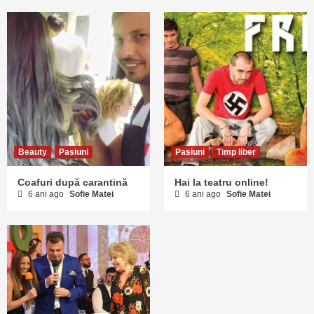
Beauty
Pasiuni
Pasiuni
Timp liber
Coafuri după carantină
Hai la teatru online!
6 ani ago
Sofie Matei
6 ani ago
Sofie Matei