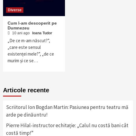
Diverse
Cum l-am descoperit pe
Dumnezeu
10 ani ago
Ioana Tudor
„De ce m-am născut?”,
„care este sensul
existenței mele?”, „de ce
murim și ce se…
Articole recente
Scriitorul Ion Bogdan Martin: Pasiunea pentru teatru mă
arde pe dinăuntru!
Pierre Hilal-instructor echitație: „Calul nu costă bani cât
costă timp!”