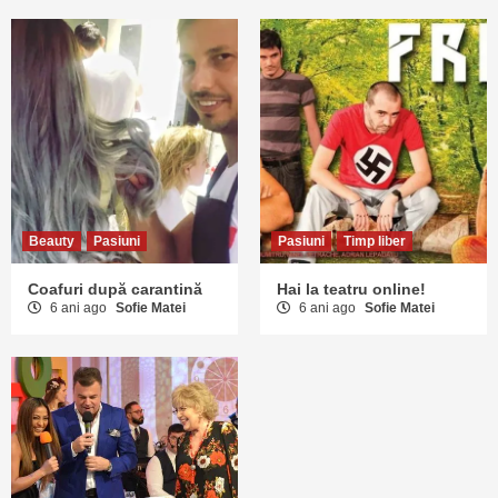
Beauty
Pasiuni
Pasiuni
Timp liber
Coafuri după carantină
Hai la teatru online!
6 ani ago
Sofie Matei
6 ani ago
Sofie Matei