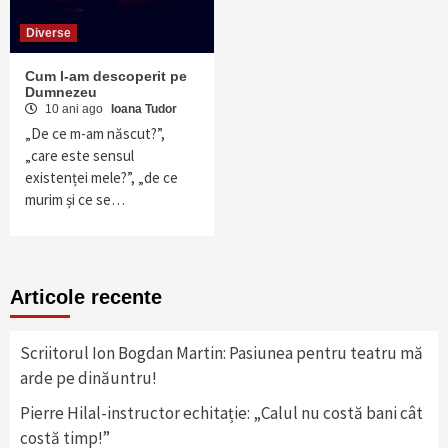
Diverse
Cum l-am descoperit pe
Dumnezeu
10 ani ago
Ioana Tudor
„De ce m-am născut?”,
„care este sensul
existenței mele?”, „de ce
murim și ce se…
Articole recente
Scriitorul Ion Bogdan Martin: Pasiunea pentru teatru mă
arde pe dinăuntru!
Pierre Hilal-instructor echitație: „Calul nu costă bani cât
costă timp!”