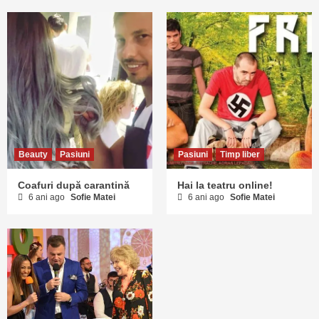
Beauty
Pasiuni
Pasiuni
Timp liber
Coafuri după carantină
Hai la teatru online!
6 ani ago
Sofie Matei
6 ani ago
Sofie Matei