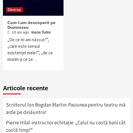
Diverse
Cum l-am descoperit pe
Dumnezeu
10 ani ago
Ioana Tudor
„De ce m-am născut?”,
„care este sensul
existenței mele?”, „de ce
murim și ce se…
Articole recente
Scriitorul Ion Bogdan Martin: Pasiunea pentru teatru mă
arde pe dinăuntru!
Pierre Hilal-instructor echitație: „Calul nu costă bani cât
costă timp!”