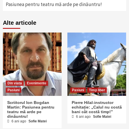
Pasiunea pentru teatru mă arde pe dinăuntru!
Alte articole
Din viata
Evenimente
Pasiuni
Pasiuni
Timp liber
Scriitorul Ion Bogdan
Pierre Hilal-instructor
Martin: Pasiunea pentru
echitație: „Calul nu costă
teatru mă arde pe
bani cât costă timp!”
dinăuntru!
6 ani ago
Sofie Matei
6 ani ago
Sofie Matei