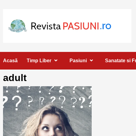
Skip
to
content
Acasă
Timp Liber
Pasiuni
Sanatate si 
adult