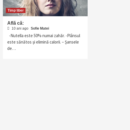
Timp liber
Află că:
10 ani ago
Sofie Matei
-Nutella este 50% numai zahăr. -Plânsul
este sănătos și elimină calorii. – Șansele
de…