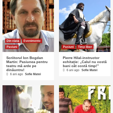
Din viata
Evenimente
Pasiuni
Pasiuni
Timp liber
Scriitorul Ion Bogdan
Pierre Hilal-instructor
Martin: Pasiunea pentru
echitație: „Calul nu costă
teatru mă arde pe
bani cât costă timp!”
dinăuntru!
6 ani ago
Sofie Matei
6 ani ago
Sofie Matei