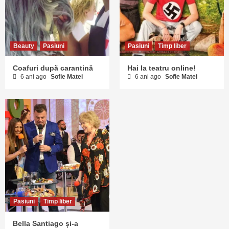
Beauty
Pasiuni
Pasiuni
Timp liber
Coafuri după carantină
Hai la teatru online!
6 ani ago
Sofie Matei
6 ani ago
Sofie Matei
Pasiuni
Timp liber
Bella Santiago și-a