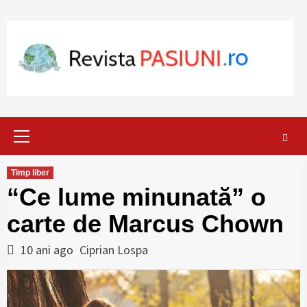
Skip
to
content
Primary
Menu
Timp liber
“Ce lume minunată” o
carte de Marcus Chown
10 ani ago
Ciprian Lospa